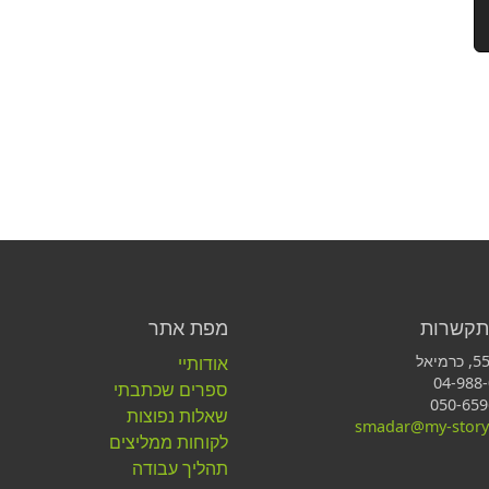
תקשרות
מפת אתר
אודותיי
ספרים שכתבתי
שאלות נפוצות
smadar@my-story.
לקוחות ממליצים
תהליך עבודה