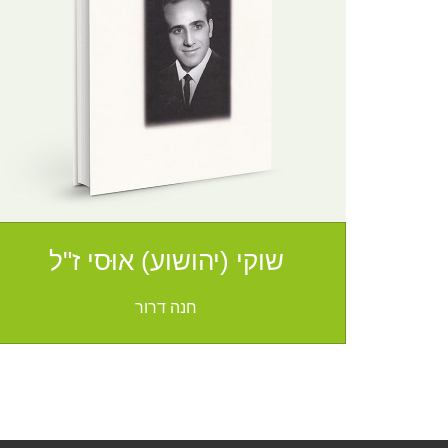
שוקי (יהושוע) אוּסי ז"ל
חנה דרור